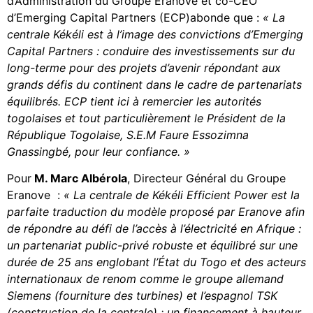
d’Administration du Groupe Eranove et co-CEO
d’Emerging Capital Partners (ECP)abonde que :
« La
centrale Kékéli est à l’image des convictions d’Emerging
Capital Partners : conduire des investissements sur du
long-terme pour des projets d’avenir répondant aux
grands défis du continent dans le cadre de partenariats
équilibrés. ECP tient ici à remercier les autorités
togolaises et tout particulièrement le Président de la
République Togolaise, S.E.M Faure Essozimna
Gnassingbé, pour leur confiance. »
Pour
M. Marc Albérola
, Directeur Général du Groupe
Eranove :
« La centrale de Kékéli Efficient Power est la
parfaite traduction du modèle proposé par Eranove afin
de répondre au défi de l’accès à l’électricité en Afrique :
un partenariat public-privé robuste et équilibré sur une
durée de 25 ans englobant l’État du Togo et des acteurs
internationaux de renom comme le groupe allemand
Siemens (fourniture des turbines) et l’espagnol TSK
(construction de la centrale) ; un financement à hauteur